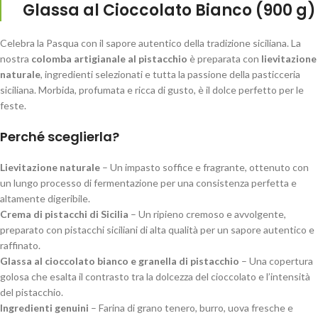
Glassa al Cioccolato Bianco (900 g)
Celebra la Pasqua con il sapore autentico della tradizione siciliana. La
nostra
colomba artigianale al pistacchio
è preparata con
lievitazione
naturale
, ingredienti selezionati e tutta la passione della pasticceria
siciliana. Morbida, profumata e ricca di gusto, è il dolce perfetto per le
feste.
Perché sceglierla?
Lievitazione naturale
– Un impasto soffice e fragrante, ottenuto con
un lungo processo di fermentazione per una consistenza perfetta e
altamente digeribile.
Crema di pistacchi di Sicilia
– Un ripieno cremoso e avvolgente,
preparato con pistacchi siciliani di alta qualità per un sapore autentico e
raffinato.
Glassa al cioccolato bianco e granella di pistacchio
– Una copertura
golosa che esalta il contrasto tra la dolcezza del cioccolato e l’intensità
del pistacchio.
Ingredienti genuini
– Farina di grano tenero, burro, uova fresche e