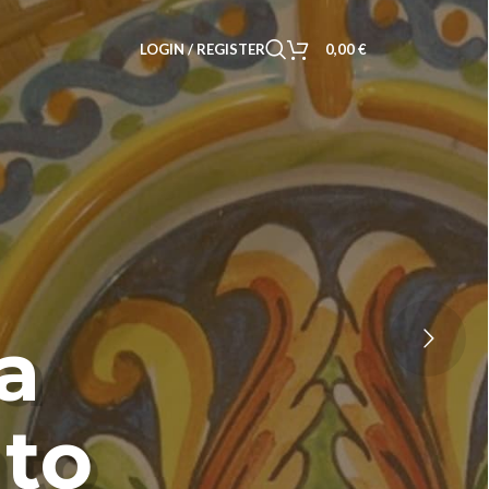
LOGIN / REGISTER
0,00
€
a
to