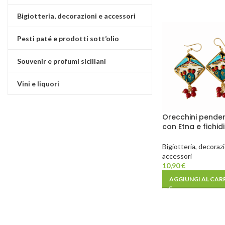
Bigiotteria, decorazioni e accessori
Pesti paté e prodotti sott’olio
Souvenir e profumi siciliani
Vini e liquori
Orecchini pendenti
con Etna e fichid
Bigiotteria, decorazi
accessori
10,90
€
AGGIUNGI AL CAR