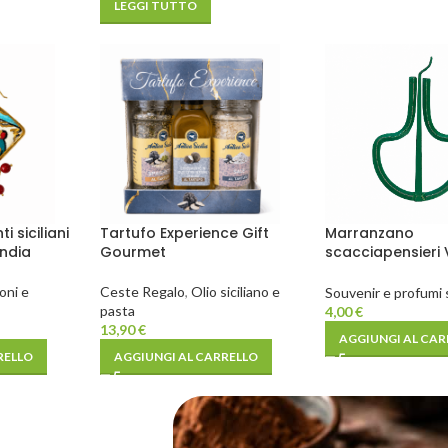
LEGGI TUTTO
 siciliani
Tartufo Experience Gift
Marranzano
india
Gourmet
scacciapensieri
souvenir 8,5 cm
oni e
Ceste Regalo
,
Olio siciliano e
Souvenir e profumi si
pasta
4,00
€
13,90
€
AGGIUNGI AL CAR
RELLO
AGGIUNGI AL CARRELLO