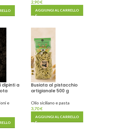
2,90
€
AGGIUNGI AL CARRELLO
RELLO
 dipinti a
Busiata al pistacchio
uota
artigianale 500 g
ioni e
Olio siciliano e pasta
3,70
€
AGGIUNGI AL CARRELLO
RELLO