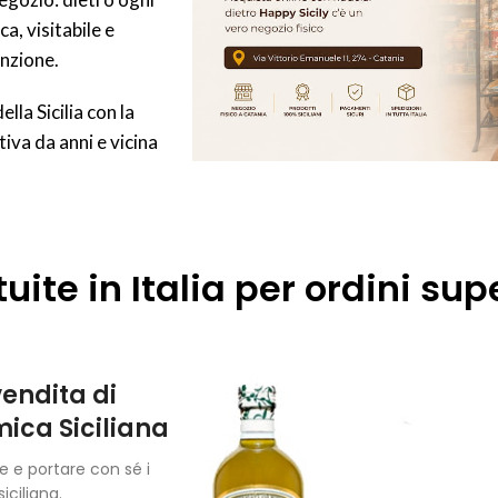
a, visitabile e
enzione.
lla Sicilia con la
tiva da anni e vicina
ite in Italia per ordini supe
vendita di
ica Siciliana
e e portare con sé i
iciliana.