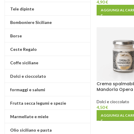
4,90
€
Tele dipinte
AGGIUNGI AL CAR
Bomboniere Siciliane
Borse
Ceste Regalo
Coffe siciliane
Dolci e cioccolato
Crema spalmabil
Mandorla Opera 
formaggi e salumi
Mandorla 90 g
Dolci e cioccolato
Frutta secca legumi e spezie
4,50
€
AGGIUNGI AL CAR
Marmellate e miele
Olio siciliano e pasta