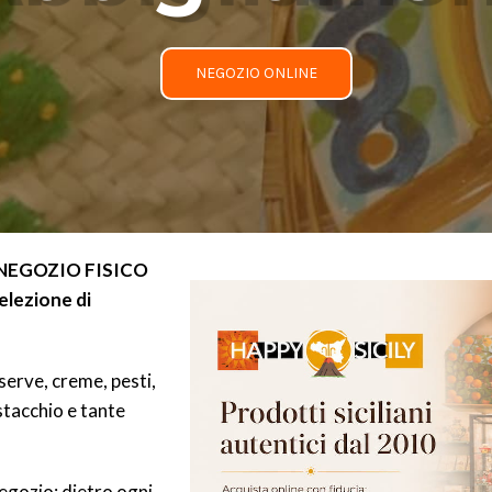
NEGOZIO ONLINE
un NEGOZIO FISICO
selezione di
serve, creme, pesti,
istacchio e tante
egozio: dietro ogni