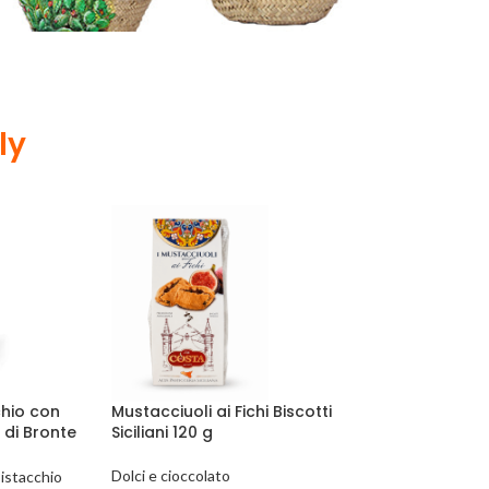
ly
chio con
Mustacciuoli ai Fichi Biscotti
 di Bronte
Siciliani 120 g
reen
Dolci e cioccolato
istacchio