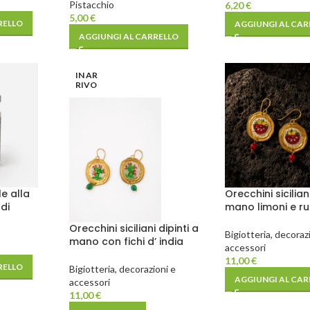
Pistacchio
6,20
€
5,00
€
RELLO
AGGIUNGI AL CAR
AGGIUNGI AL CARRELLO
IN AR
RIVO
e alla
Orecchini siciliani
di
mano limoni e r
Orecchini siciliani dipinti a
Bigiotteria, decoraz
mano con fichi d’ india
accessori
11,00
€
RELLO
Bigiotteria, decorazioni e
AGGIUNGI AL CAR
accessori
11,00
€