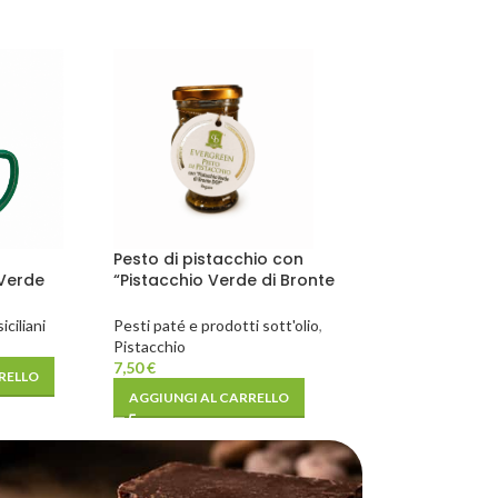
Pesto di pistacchio con
 Verde
“Pistacchio Verde di Bronte
D.O.P.” 90g
ciliani
Pesti paté e prodotti sott'olio
,
Pistacchio
7,50
€
RELLO
AGGIUNGI AL CARRELLO