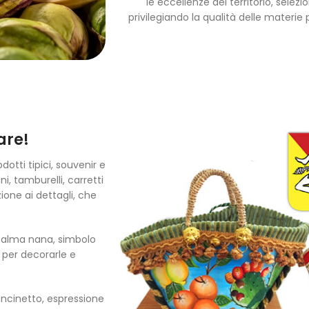
le eccellenze del territorio, selez
privilegiando la qualità delle materie pr
are!
dotti tipici, souvenir e
ni, tamburelli, carretti
ione ai dettagli, che
 palma nana, simbolo
i per decorarle e
’uncinetto, espressione