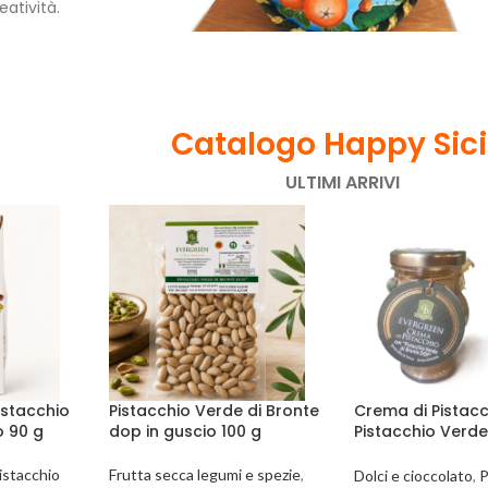
eatività.
Catalogo Happy Sici
ULTIMI ARRIVI
Pistacchio
Pistacchio Verde di Bronte
Crema di Pistac
o 90 g
dop in guscio 100 g
Pistacchio Verde
D.O.P. 90 g Everg
istacchio
Frutta secca legumi e spezie
,
Dolci e cioccolato
,
P