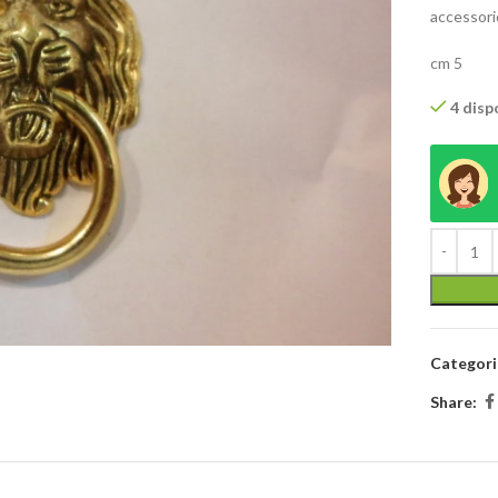
accessori
cm 5
4 dispo
Categori
Share: