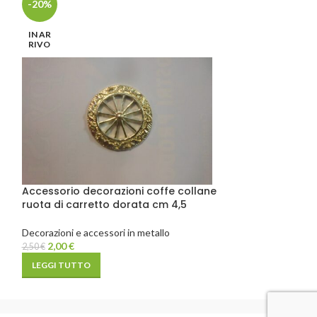
-20%
decorazione co
chiodino niche
IN AR
RIVO
Decorazioni e acce
0,40
€
AGGIUNGI AL C
Accessorio decorazioni coffe collane
ruota di carretto dorata cm 4,5
Decorazioni e accessori in metallo
2,00
€
2,50
€
LEGGI TUTTO