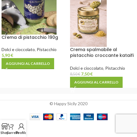
Crema di pistacchio 190g
Crema spalmabile al
Dolci e cioccolato
,
Pistacchio
pistacchio croccante kataifi
5,90
€
190g
AGGIUNGI AL CARRELLO
Dolci e cioccolato
,
Pistacchio
7,50
€
8,50
€
AGGIUNGI AL CARRELLO
© Happy Sicily 2020
Shop
Carrello
Profilo