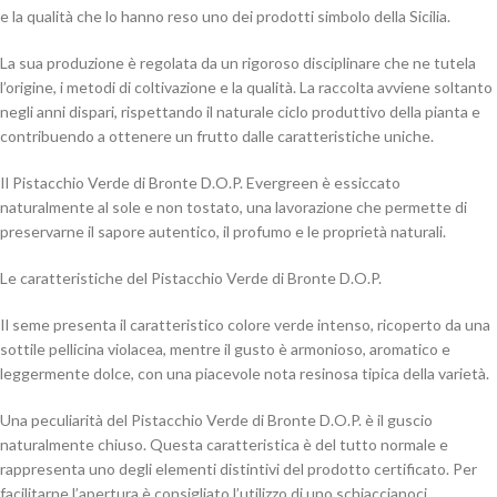
e la qualità che lo hanno reso uno dei prodotti simbolo della Sicilia.
La sua produzione è regolata da un rigoroso disciplinare che ne tutela
l’origine, i metodi di coltivazione e la qualità. La raccolta avviene soltanto
negli anni dispari, rispettando il naturale ciclo produttivo della pianta e
contribuendo a ottenere un frutto dalle caratteristiche uniche.
Il Pistacchio Verde di Bronte D.O.P. Evergreen è essiccato
naturalmente al sole e non tostato, una lavorazione che permette di
preservarne il sapore autentico, il profumo e le proprietà naturali.
Le caratteristiche del Pistacchio Verde di Bronte D.O.P.
Il seme presenta il caratteristico colore verde intenso, ricoperto da una
sottile pellicina violacea, mentre il gusto è armonioso, aromatico e
leggermente dolce, con una piacevole nota resinosa tipica della varietà.
Una peculiarità del Pistacchio Verde di Bronte D.O.P. è il guscio
naturalmente chiuso. Questa caratteristica è del tutto normale e
rappresenta uno degli elementi distintivi del prodotto certificato. Per
facilitarne l’apertura è consigliato l’utilizzo di uno schiaccianoci.