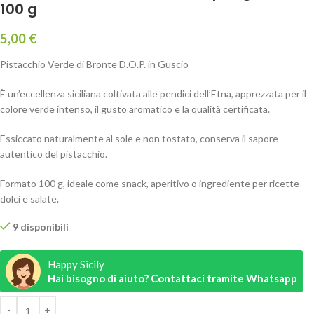
100 g
5,00
€
Pistacchio Verde di Bronte D.O.P. in Guscio
È un’eccellenza siciliana coltivata alle pendici dell’Etna, apprezzata per il
colore verde intenso, il gusto aromatico e la qualità certificata.
Essiccato naturalmente al sole e non tostato, conserva il sapore
autentico del pistacchio.
Formato 100 g, ideale come snack, aperitivo o ingrediente per ricette
dolci e salate.
9 disponibili
Happy Sicily
Hai bisogno di aiuto? Contattaci tramite Whatsapp