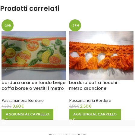
Prodotti correlati
-20%
-29%
bordura coffa fiocchi 1
bordura arance fondo beige
metro arancione
coffa borse o vestiti 1 metro
Passamaneria Bordure
Passamaneria Bordure
2,50
€
3,60
€
3,50
€
4,50
€
AGGIUNGI AL CARRELLO
AGGIUNGI AL CARRELLO