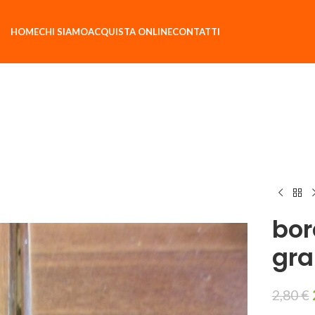
HOME
CHI SIAMO
ACQUISTA ONLINE
CONTATTI
bor
gra
2,80
€