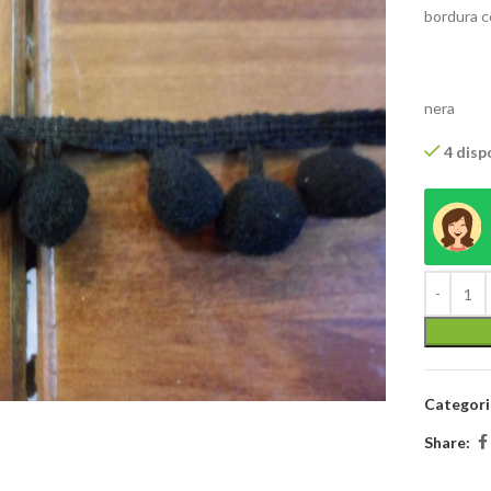
bordura c
nera
4 dispo
Categori
Share: