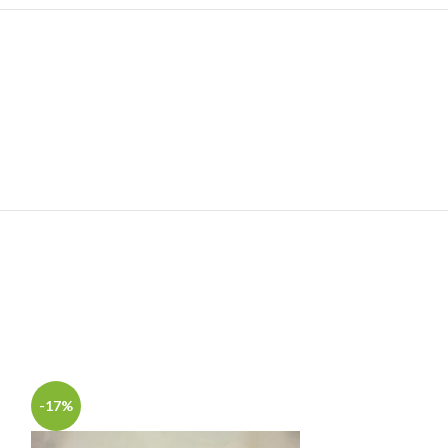
-17%
-29%