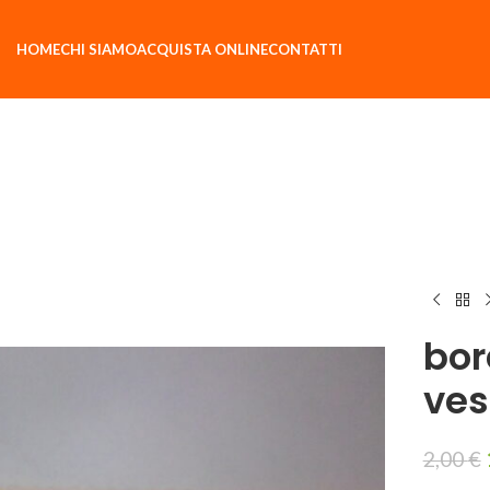
HOME
CHI SIAMO
ACQUISTA ONLINE
CONTATTI
bor
ves
2,00
€