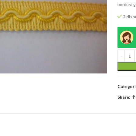
bordura gi
2 dispo
Categori
Share: