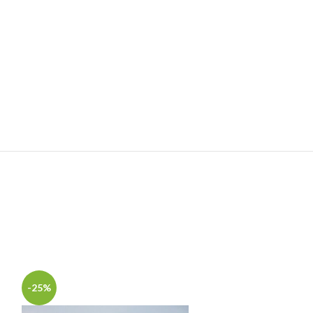
-25%
-50%