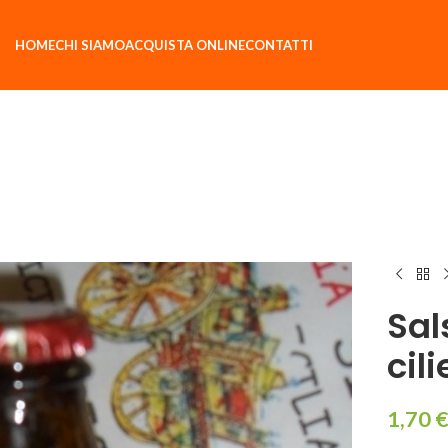
HOME
CHI SIAMO
ACQUISTA ONLINE
CONTATTI
Sal
cil
1,70