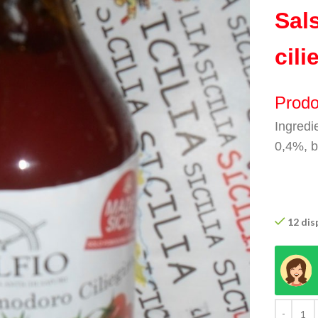
Sal
cili
Prodo
Ingredi
0,4%, b
12 dis