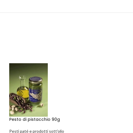
Pesto di pistac
Verde di Bronte
Pesti paté e prodo
7,50
€
AGGIUNGI AL C
Pesto di pistacchio 90g
Pesti paté e prodotti sott'olio