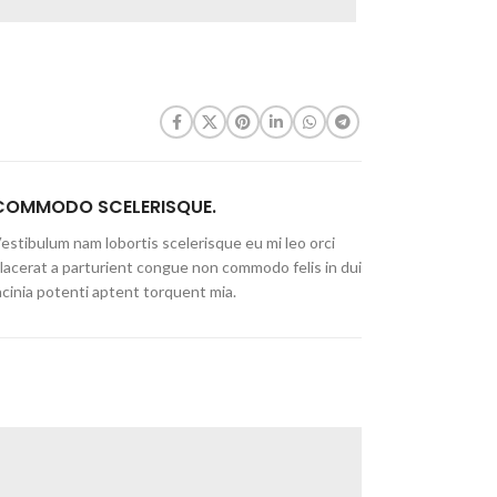
COMMODO SCELERISQUE.
estibulum nam lobortis scelerisque eu mi leo orci
lacerat a parturient congue non commodo felis in dui
acinia potenti aptent torquent mia.